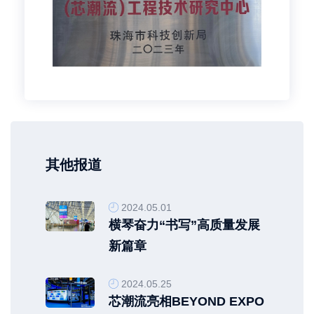
其他报道
2024.05.01
横琴奋力“书写”高质量发展
新篇章
2024.05.25
芯潮流亮相BEYOND EXPO