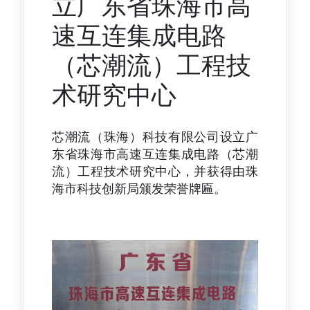
立广东省珠海市高
速互连集成电路
（芯潮流）工程技
术研究中心
芯潮流（珠海）科技有限公司
设立广
东省珠海市高速互连集成电路（芯潮
流）工程技术研究中
心，并获得由珠
海市科技创新局颁发荣誉牌匾。