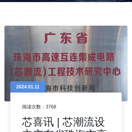
2024.01.11
阅读次数：3768
芯喜讯 | 芯潮流设