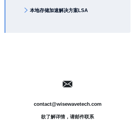
本地存储加速解决方案LSA
contact@wisewavetech.com
欲了解详情，请邮件联系