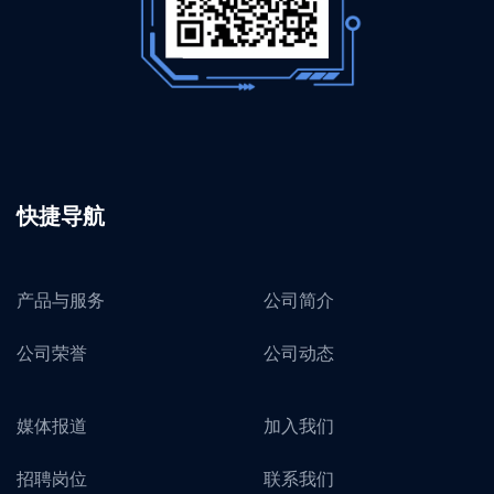
快捷导航
产品与服务
公司简介
公司荣誉
公司动态
媒体报道
加入我们
招聘岗位
联系我们