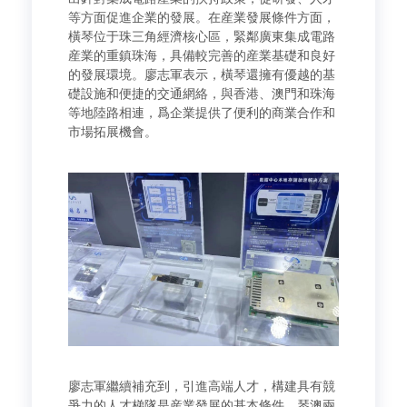
等方面促進企業的發展。在産業發展條件方面，
橫琴位于珠三角經濟核心區，緊鄰廣東集成電路
産業的重鎮珠海，具備較完善的産業基礎和良好
的發展環境。廖志軍表示，橫琴還擁有優越的基
礎設施和便捷的交通網絡，與香港、澳門和珠海
等地陸路相連，爲企業提供了便利的商業合作和
市場拓展機會。
廖志軍繼續補充到，引進高端人才，構建具有競
爭力的人才梯隊是産業發展的基本條件。琴澳兩