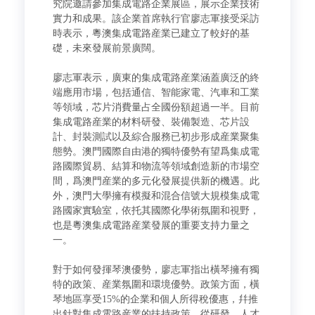
究院邀請參加集成電路企業展區，展示企業技術
實力和成果。該企業首席執行官廖志軍接受采訪
時表示，粵澳集成電路産業已建立了較好的基
礎，未來發展前景廣闊。
廖志軍表示，廣東的集成電路産業涵蓋廣泛的終
端應用市場，包括通信、智能家電、汽車和工業
等領域，芯片消費量占全國份額超過一半。目前
集成電路産業的材料研發、裝備製造、芯片設
計、封裝測試以及綜合服務已初步形成産業聚集
態勢。澳門國際自由港的獨特優勢有望爲集成電
路國際貿易、結算和物流等領域創造新的市場空
間，爲澳門産業的多元化發展提供新的機遇。此
外，澳門大學擁有模擬和混合信號大規模集成電
路國家實驗室，依托其國際化學術氛圍和視野，
也是粵澳集成電路産業發展的重要支持力量之
一。
對于如何發揮琴澳優勢，廖志軍指出橫琴擁有獨
特的政策、産業氛圍和環境優勢。政策方面，橫
琴地區享受15%的企業和個人所得稅優惠，幷推
出針對集成電路産業的扶持政策，從研發、人才